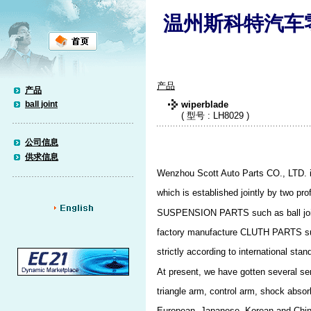
温州斯科特汽车
产品
产品
ball joint
wiperblade
( 型号 : LH8029 )
公司信息
供求信息
Wenzhou Scott Auto Parts CO., LTD. is
which is established jointly by two p
SUSPENSION PARTS such as ball joint 
factory manufacture CLUTH PARTS such
strictly according to international sta
At present, we have gotten several seri
triangle arm, control arm, shock abso
European, Japanese, Korean and Chin